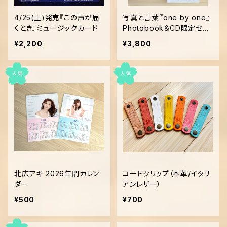
4/25(土)発売『この声が届
写真と言葉『one by one』
くとき』ミュージックカード
Photobook＆CD限定セッ
ト！
¥2,200
¥3,800
北広アキ 2026年間カレン
コードクリップ（本革/イタリ
ダー
アンレザー）
¥500
¥700