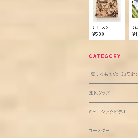
【コースター 角
【
型】【雪の結晶】
チ
¥500
¥1
CATEGORY
『愛するものVol.3』限定
クリップ缶バッチ(3個セッ
虹色グッズ
ミュージックビデオ
コースター