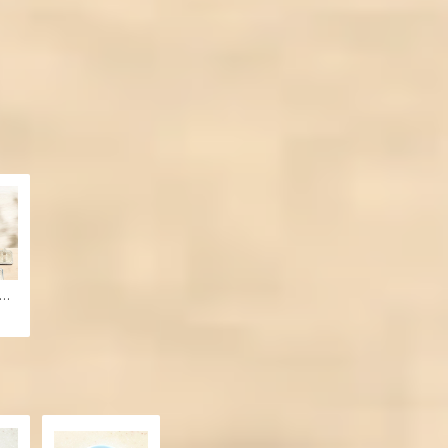
【ク
チ３