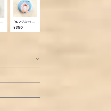
】Y
【缶マグネット】
愛するものVol.1
¥350