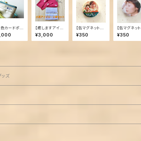
虹色カードポー
【癒しますアイピ
【缶マグネット】
【缶マグネット
】カードポーチ
ロー】 ２袋セッ
気まぐれタイム
our Dream
,000
¥3,000
¥350
¥350
ト(十勝小豆使
♪
用)
グッズ
ト)