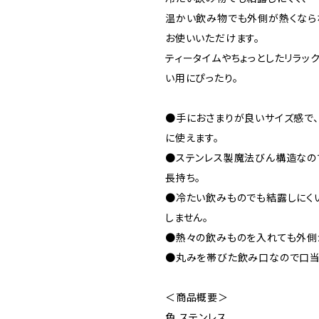
温かい飲み物でも外側が熱くなら
お使いいただけます。
ティータイムやちょっとしたリラッ
い用にぴったり。
●手におさまりが良いサイズ感で
に使えます。
●ステンレス製魔法びん構造なの
長持ち。
●冷たい飲みものでも結露しにく
しません。
●熱々の飲みものを入れても外側
●丸みを帯びた飲み口なので口当
＜商品概要＞
色 ‎ステンレス