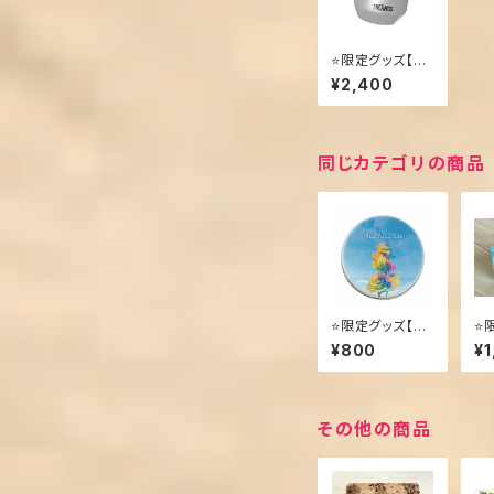
⭐️限定グッズ【T
HERMOS 真空
¥2,400
断熱カップ】レイ
ンボーローズ
同じカテゴリの商品
⭐️限定グッズ【ア
⭐
ルミスクリュー缶
ク
¥800
¥1
ケース】レインボ
ン
ーローズ
ー
その他の商品