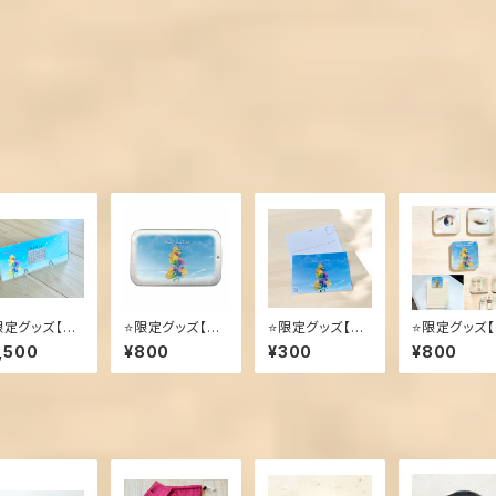
️限定グッズ【ア
⭐️限定グッズ【ス
⭐️限定グッズ【ポ
⭐️限定グッズ
リル万年カレ
ライド缶ケース】
ストカード ６枚
リップ缶バッ
,500
¥800
¥300
¥800
ダー】レインボ
レインボーロー
セット】
個セット】
ローズ
ズ