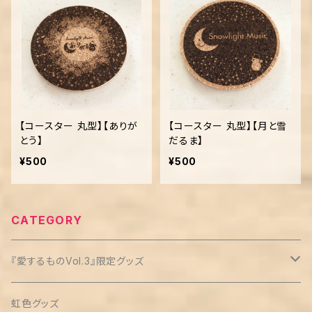
【コースター 丸型】【ありが
【コースター 丸型】【月と雪
とう】
だるま】
¥500
¥500
CATEGORY
『愛するものVol.3』限定グッズ
クリップ缶バッチ(3個セット)
虹色グッズ