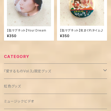
【缶マグネット】Your Dream
【缶マグネット】気まぐれタイム♪
¥350
¥350
CATEGORY
『愛するものVol.3』限定グッズ
クリップ缶バッチ(3個セット)
虹色グッズ
ミュージックビデオ