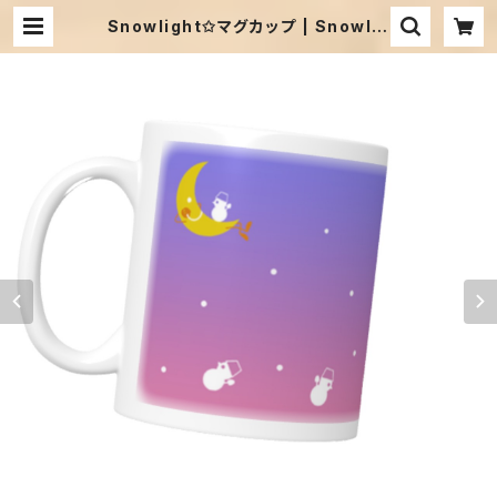
Snowlight✩マグカップ | Snowlig
ht Music