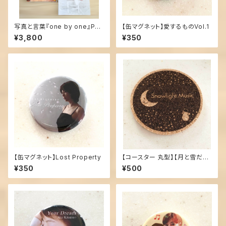
写真と言葉『one by one』Pho
【缶マグネット】愛するものVol.1
tobook＆CD限定セット！
¥3,800
¥350
【缶マグネット】Lost Property
【コースター 丸型】【月と雪だる
ま】
¥350
¥500