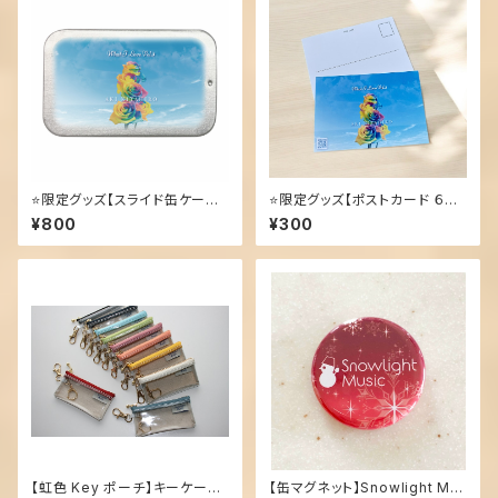
⭐️限定グッズ【スライド缶ケース】
⭐️限定グッズ【ポストカード ６枚
レインボーローズ
セット】
¥800
¥300
【虹色 Key ポーチ】キーケース・
【缶マグネット】Snowlight Mu