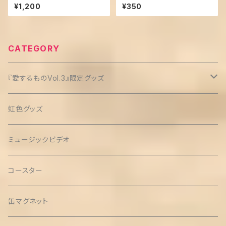
キーポーチ
sic（赤）
¥1,200
¥350
CATEGORY
『愛するものVol.3』限定グッズ
クリップ缶バッチ(3個セット)
虹色グッズ
ミュージックビデオ
コースター
缶マグネット