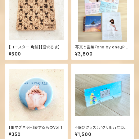
【コースター 角型】【雪だるま】
写真と言葉『one by one』Pho
tobook＆CD限定セット！
¥500
¥3,800
【缶マグネット】愛するものVol.1
⭐️限定グッズ【アクリル万年カレ
ンダー】レインボーローズ
¥350
¥1,500