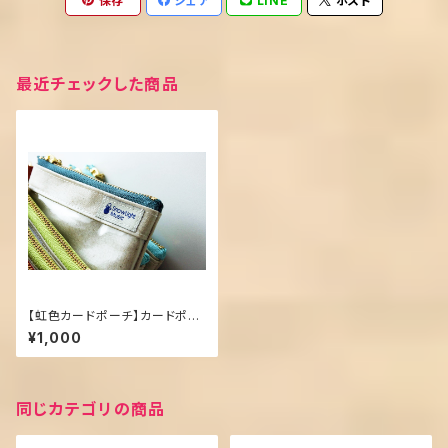
保存
シェア
LINE
ポスト
最近チェックした商品
【虹色カードポーチ】カードポー
チ
¥1,000
同じカテゴリの商品