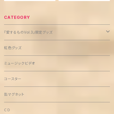
CATEGORY
『愛するものVol.3』限定グッズ
クリップ缶バッチ(3個セット)
虹色グッズ
ミュージックビデオ
コースター
缶マグネット
ＣＤ