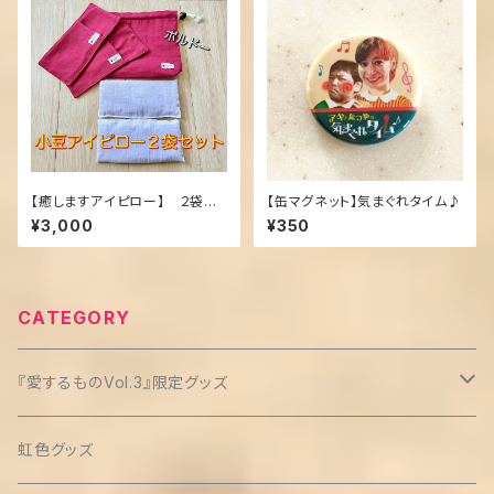
【癒しますアイピロー】 ２袋セ
【缶マグネット】気まぐれタイム♪
ット(十勝小豆使用)
¥3,000
¥350
CATEGORY
『愛するものVol.3』限定グッズ
クリップ缶バッチ(3個セット)
虹色グッズ