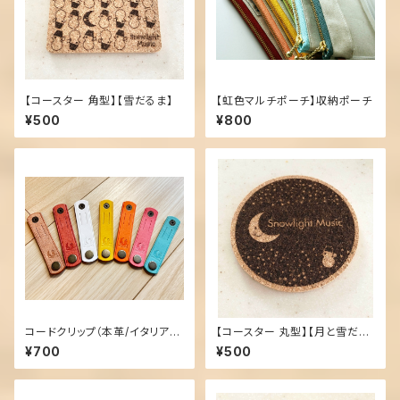
【コースター 角型】【雪だるま】
【虹色マルチポーチ】収納ポーチ
¥500
¥800
コードクリップ（本革/イタリアン
【コースター 丸型】【月と雪だる
レザー）
ま】
¥700
¥500