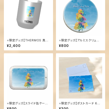
⭐️限定グッズ【THERMOS 真空
⭐️限定グッズ【アルミスクリュー
断熱カップ】レインボーローズ
缶ケース】レインボーローズ
¥2,400
¥800
⭐️限定グッズ【スライド缶ケース】
⭐️限定グッズ【ポストカード ６枚
レインボーローズ
セット】
¥800
¥300