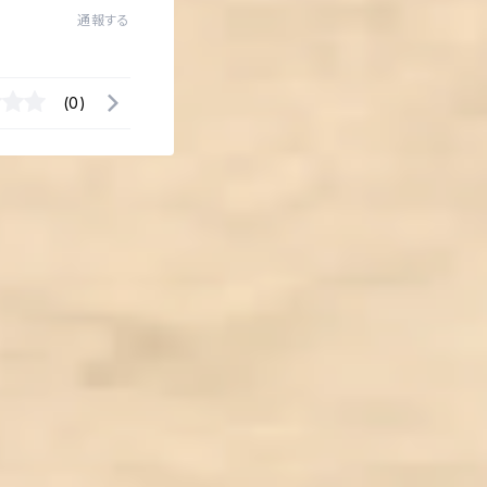
通報する
(0)