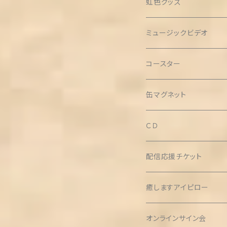
クリップ缶バッチ(3個セッ
虹色グッズ
ミュージックビデオ
コースター
缶マグネット
ＣＤ
配信応援チケット
癒しますアイピロー
オンラインサイン会