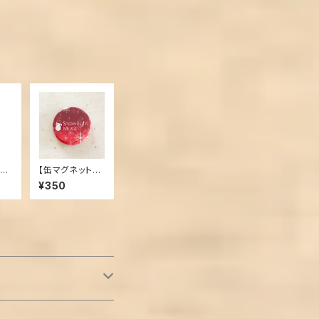
✩マ
【缶マグネット】S
nowlight Musi
¥350
c（赤）