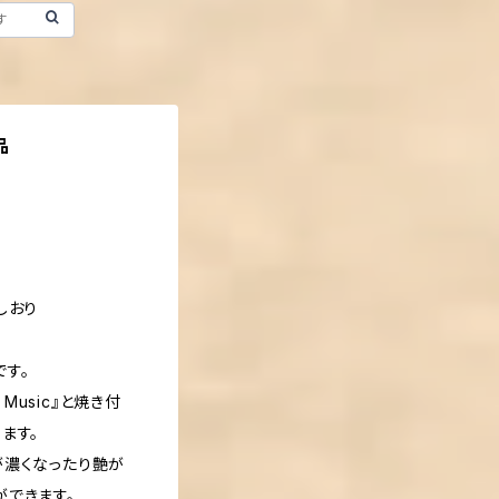
品
しおり
す。
 Music』と焼き付
ます。
が濃くなったり艶が
ができます。