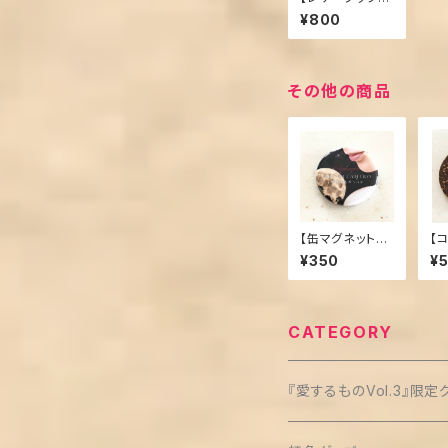
ーカー】革製品
¥800
その他の商品
【缶マグネット】
【
愛するものVol.2
型
¥350
¥
CATEGORY
『愛するものVol.3』限定