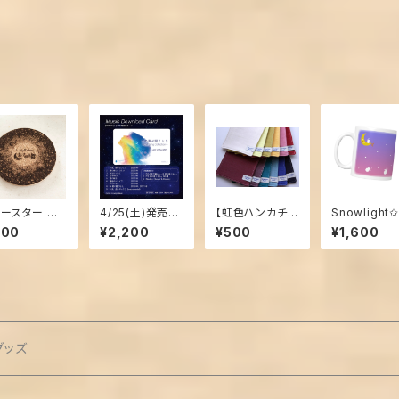
コースター 丸
4/25(土)発売
【虹色ハンカチ】
Snowlight
】【ありがとう】
『この声が届くと
New ダブルガー
グカップ
500
¥2,200
¥500
¥1,600
き』ミュージック
ゼ・ハーフサイズ
カード
グッズ