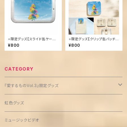
⭐️限定グッズ【スライド缶ケース】
⭐️限定グッズ【クリップ缶バッチ３
レインボーローズ
個セット】
¥800
¥800
CATEGORY
『愛するものVol.3』限定グッズ
クリップ缶バッチ(3個セット)
虹色グッズ
ミュージックビデオ