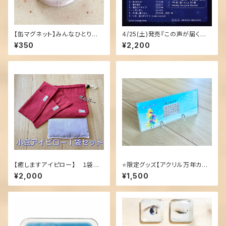
【缶マグネット】みんなひとりぼっ
4/25(土)発売『この声が届くと
ち
き』ミュージックカード
¥350
¥2,200
【癒しますアイピロー】 １袋セ
⭐️限定グッズ【アクリル万年カレ
ット(十勝小豆使用)
ンダー】レインボーローズ
¥2,000
¥1,500