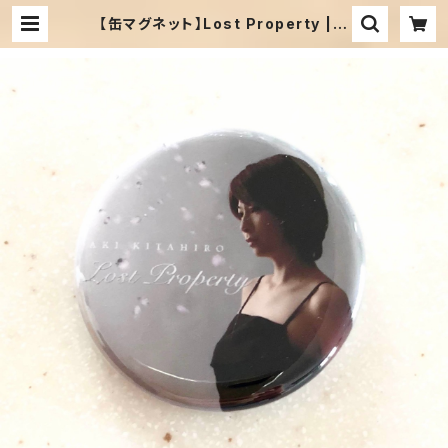
【缶マグネット】Lost Property | S
nowlight Music