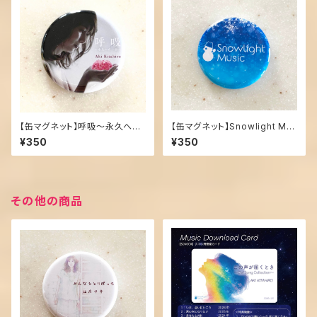
【缶マグネット】呼吸〜永久への
【缶マグネット】Snowlight Mu
一歩〜
sic（青）
¥350
¥350
その他の商品